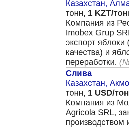
Казахстан, Алм
тонн,
1 KZT/тон
Компания из Ре
Imobex Grup SR
экспорт яблоки 
качества) и ябл
переработки.
(№
Слива
Казахстан, Акм
тонн,
1 USD/то
Компания из Мо
Agricola SRL, з
производством 