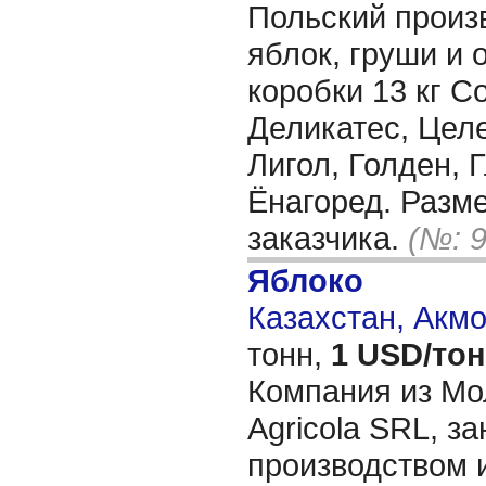
Польский произ
яблок, груши и 
коробки 13 кг С
Деликатес, Целе
Лигол, Голден, 
Ёнагоред. Разм
заказчика.
(№: 9
Яблоко
Казахстан, Акм
тонн,
1 USD/то
Компания из Мо
Agricola SRL, з
производством 