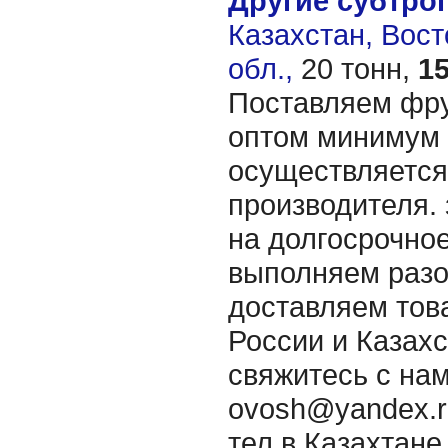
Другие субтро
Казахстан, Вос
обл.,
20 тонн,
1
Поставляем фру
оптом минимум 
осуществляется
производителя.
на долгосрочное
выполняем разо
доставляем тов
России и Казах
свяжитесь с нам
ovosh@yandex.ru,
тел.в Казахтане