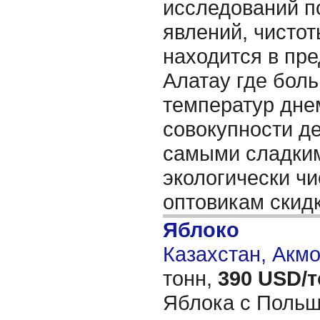
исследований п
явлений, чистот
находится в пр
Алатау где бол
температур днем
совокупности д
самыми сладки
экологически ч
оптовикам скидк
Яблоко
Казахстан, Акм
тонн,
390 USD/
Яблока с Польш