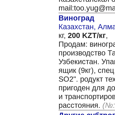
mail:too.yug@ma
Виноград
Казахстан, Алм
кг,
200 KZT/кг
,
Продам: виногра
производство Т
Узбекистан. Упа
ящик (9кг), спе
SO2". родукт те
пригоден для д
и транспортиро
расстояния.
(№: