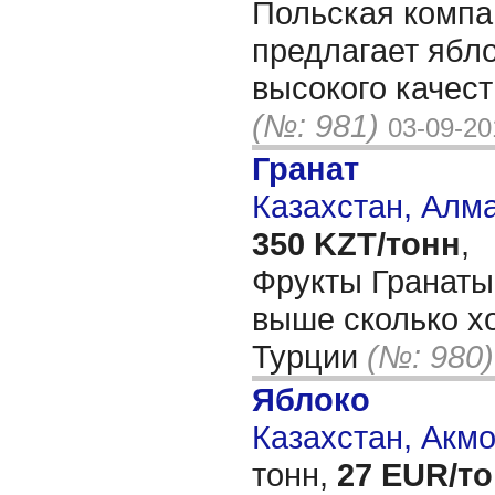
Польская компа
предлагает ябл
высокого качеств
(№: 981)
03-09-20
Гранат
Казахстан, Алм
350 KZT/тонн
,
Фрукты Гранаты 
выше сколько хо
Турции
(№: 980)
Яблоко
Казахстан, Акм
тонн,
27 EUR/т