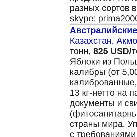
разных сортов в
skype: prima20
Австралийски
Казахстан, Акм
тонн,
825 USD/
Яблоки из Поль
калибры (от 5,00
калиброванные,
13 кг-нетто на п
документы и св
(фитосанитарные
страны мира. Уп
с требованиями 