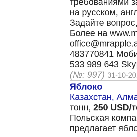
требованиями з
на русском, анг
Задайте вопрос,
Более нa www.mra
office@mrapple.a
483770841 Моби
533 989 643 Sky
(№: 997)
31-10-20
Яблоко
Казахстан, Алм
тонн,
250 USD/
Польская компа
предлагает ябл