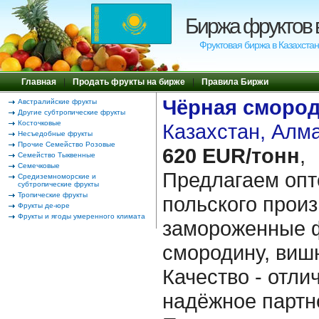
Биржа фруктов 
Фруктовая биржа в Казахстан
Главная
|
Продать фрукты на бирже
|
Правила Биржи
Чёрная сморо
Австралийские фрукты
Другие субтропические фрукты
Косточковые
Казахстан, Алм
Несъедобные фрукты
Прочие Семейство Розовые
620 EUR/тонн
,
Семейство Тыквенные
Семечковые
Предлагаем опт
Средиземноморские и
субтропические фрукты
Тропические фрукты
польского прои
Фрукты де-юре
Фрукты и ягоды умеренного климата
замороженные 
смородину, вишн
Качество - отли
надёжное партн