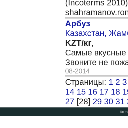
(Incoterms 2010)
shahramanov.r
Арбуз
Казахстан, Жам
KZT/кг
,
Самые вкусные 
Звоните не пожа
08-2014
Страницы:
1
2
3
14
15
16
17
18
1
27
[28]
29
30
31
Конт