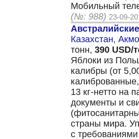
Мобильный тел
(№: 988)
23-09-20
Австралийски
Казахстан, Акм
тонн,
390 USD/
Яблоки из Поль
калибры (от 5,00
калиброванные,
13 кг-нетто на п
документы и св
(фитосанитарные
страны мира. Уп
с требованиями 